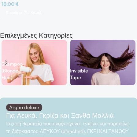
18,00
€
Προσθήκη Στο Καλάθι
Επιλεγμένες Κατηγορίες
Shampoo
(Blonde
Invisible
Hair)
Tape
Argan deluxe
Για Λευκά, Γκρίζα και Ξανθά Μαλλιά
Ισχυρή θεραπεία που αναζωογονεί, εντείνει και παρατείνει
τη διάρκεια του ΛΕΥΚΟΥ (bleached), ΓΚΡΙ ΚΑΙ ΞΑΝΘΟΥ