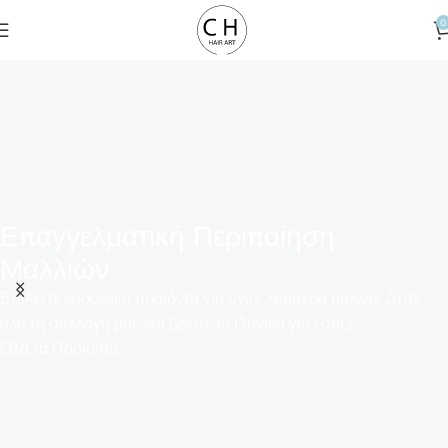
0
Επαγγελματική Περιποίηση
Μαλλιών
Επιλέξτε κορυφαία προϊόντα για υγιή, λαμπερά μαλλιά. Δείτε
όλη τη συλλογή μας και βρείτε τα ιδανικά για εσάς!
Όλα τα Προϊόντα