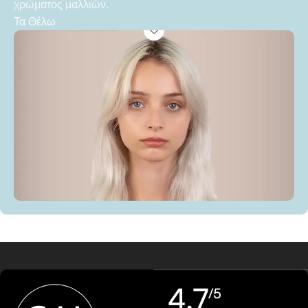
χρώματος μαλλιών.
Τα Θέλω
4,7
/5