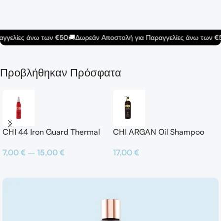
γγελίες άνω των €50
🚚
Δωρεάν Αποστολή για Παραγγελίες άνω των €5
Προβλήθηκαν Πρόσφατα
CHI 44 Iron Guard Thermal
CHI ARGAN Oil Shampoo
Protection Spray
17,00
€
7,00
€
–
15,00
€