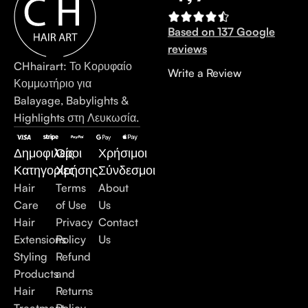
Based on 137 Google
reviews
CHhairart: Το Κορυφαίο
Write a Review
Κομμωτήριο για
Balayage, Babylights &
Highlights στη Λευκωσία.
Δημοφιλείς
Όροι
Χρήσιμοι
Κατηγορίες
Χρήσης
Σύνδεσμοι
Hair
Terms
About
Care
of Use
Us
Hair
Privacy
Contact
Extensions
Policy
Us
Styling
Refund
Products
and
Hair
Returns