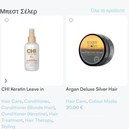
Luxury Shampoo
Μπεστ Σέλερ
Όλα τα προϊόντα
Καθαρίζει απαλά τα μαλλιά με
πλούσιο αφρό
Το Θέλω
CHI Keratin Leave in
Argan Deluxe Silver Hair
Conditioner
Mask
Hair Care
,
Conditioner
,
Hair Care
,
Colour Masks
Conditioner (Blonde Hair)
,
20,00
€
Conditioner (Keratine)
,
Hair
Προσθήκη Στο Καλάθι
Treatment
,
Hair Therapy
,
Styling