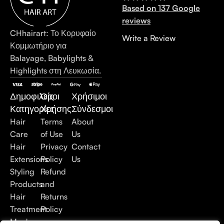
Based on 137 Google
reviews
CHhairart: Το Κορυφαίο
Write a Review
Κομμωτήριο για
Balayage, Babylights &
Highlights στη Λευκωσία.
Δημοφιλείς
Όροι
Χρήσιμοι
Κατηγορίες
Χρήσης
Σύνδεσμοι
Hair
Terms
About
Care
of Use
Us
Hair
Privacy
Contact
Extensions
Policy
Us
Styling
Refund
Products
and
Hair
Returns
Treatment
Policy
Men's