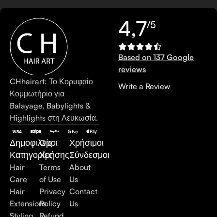
4,7
/5
Based on 137 Google
reviews
CHhairart: Το Κορυφαίο
Write a Review
Κομμωτήριο για
Balayage, Babylights &
Highlights στη Λευκωσία.
Δημοφιλείς
Όροι
Χρήσιμοι
Κατηγορίες
Χρήσης
Σύνδεσμοι
Hair
Terms
About
Care
of Use
Us
Hair
Privacy
Contact
Extensions
Policy
Us
Styling
Refund