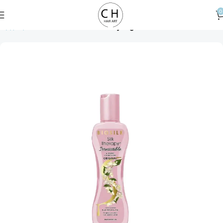
0
Αρχική σελίδα
Hair Treatment
Styling