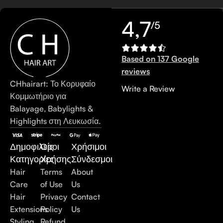
4,7
/5
Based on 137 Google
reviews
CHhairart: Το Κορυφαίο
Write a Review
Κομμωτήριο για
Balayage, Babylights &
Highlights στη Λευκωσία.
Δημοφιλείς
Όροι
Χρήσιμοι
Κατηγορίες
Χρήσης
Σύνδεσμοι
Hair
Terms
About
Care
of Use
Us
Hair
Privacy
Contact
Extensions
Policy
Us
Styling
Refund