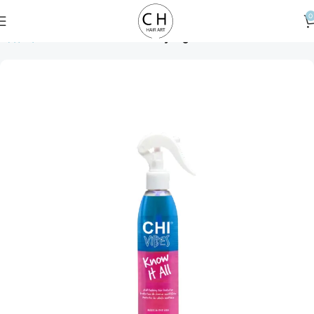
0
Αρχική σελίδα
Hair Treatment
Styling