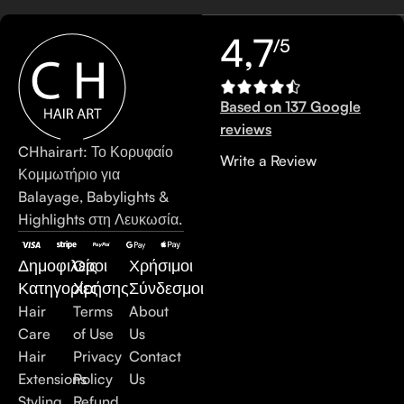
4,7
/5
Based on 137 Google
reviews
CHhairart: Το Κορυφαίο
Write a Review
Κομμωτήριο για
Balayage, Babylights &
Highlights στη Λευκωσία.
Δημοφιλείς
Όροι
Χρήσιμοι
Κατηγορίες
Χρήσης
Σύνδεσμοι
Hair
Terms
About
Care
of Use
Us
Hair
Privacy
Contact
Extensions
Policy
Us
Styling
Refund