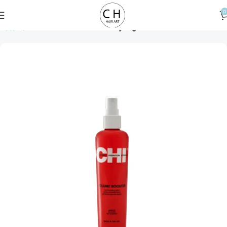
0
Αρχική σελίδα
Hair Treatment
Styling