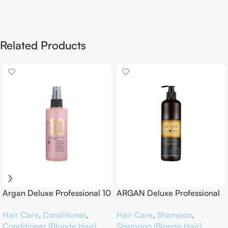
Related Products
Argan Deluxe Professional 10
ARGAN Deluxe Professional
in 1 Spray Intensive Hair
Remove Brassiness Silver
Hair Care
,
Conditioner
,
Hair Care
,
Shampoo
,
Treatment
Shampoo
Conditioner (Blonde Hair)
,
Shampoo (Blonde Hair)