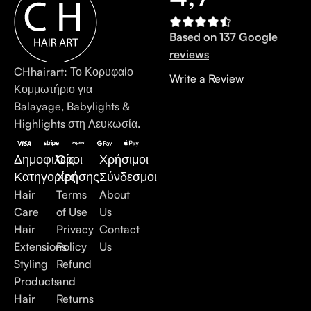
Based on 137 Google
reviews
CHhairart: Το Κορυφαίο
Write a Review
Κομμωτήριο για
Balayage, Babylights &
Highlights στη Λευκωσία.
Δημοφιλείς
Όροι
Χρήσιμοι
Κατηγορίες
Χρήσης
Σύνδεσμοι
Hair
Terms
About
Care
of Use
Us
Hair
Privacy
Contact
Extensions
Policy
Us
Styling
Refund
Products
and
Hair
Returns