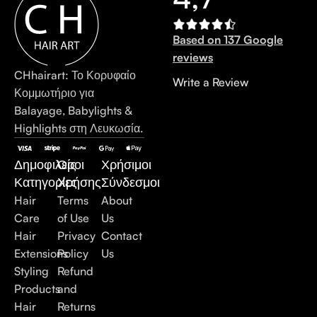
Based on 137 Google
reviews
CHhairart: Το Κορυφαίο
Write a Review
Κομμωτήριο για
Balayage, Babylights &
Highlights στη Λευκωσία.
Δημοφιλείς
Όροι
Χρήσιμοι
Κατηγορίες
Χρήσης
Σύνδεσμοι
Hair
Terms
About
Care
of Use
Us
Hair
Privacy
Contact
Extensions
Policy
Us
Styling
Refund
Products
and
Hair
Returns